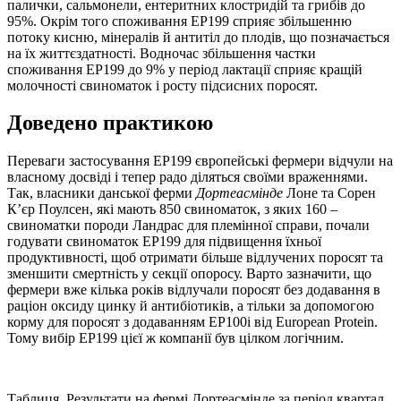
палички, сальмонели, ентеритних клостридій та грибів до
95%. Окрім того споживання EP199 сприяє збільшенню
потоку кисню, мінералів й антитіл до плодів, що позначається
на їх життєздатності. Водночас збільшення частки
споживання EP199 до 9% у період лактації сприяє кращій
молочності свиноматок і росту підсисних поросят.
Доведено практикою
Переваги застосування EP199 європейські фермери відчули на
власному досвіді і тепер радо діляться своїми враженнями.
Так, власники данської ферми
Дортеасмінде
Лоне та Сорен
К’єр Поулсен, які мають 850 свиноматок, з яких 160 –
свиноматки породи Ландрас для племінної справи, почали
годувати свиноматок EP199 для підвищення їхньої
продуктивності, щоб отримати більше відлучених поросят та
зменшити смертність у секції опоросу. Варто зазначити, що
фермери вже кілька років відлучали поросят без додавання в
раціон оксиду цинку й антибіотиків, а тільки за допомогою
корму для поросят з додаванням EP100і від European Protein.
Тому вибір EP199 цієї ж компанії був цілком логічним.
Таблиця. Результати на фермі Дортеасмінде за період квартал