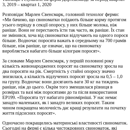
3, 2019 – квартал 1, 2020
Розповідає Марлен Свенсмарк, головний технолог ферми:
«Ми бачимо, що свиноматки поїдають більше корму протягом
усього періоду в секції опоросу, у них більше молока, ніж
раніше. Вони не перестають їсти так часто, як раніше. Їх стан
не змінився, хоча від свиноматки відлучають на одного порося
більше. Водночас поросята важать в середньому на 700 грамів
більше, ніж раніше, це означає, що на свиноматку
виробляється набагато більше кілограм поросят».
За словами Марлен Свенсмарк, у першій половині року
кількість живонароджених поросят на свиноматку зросла на
два поросяти на рік. Смертність у стайні опоросу значно
знизилася, а кількість відлучених поросят зросла на 0,5 – 1,0
на групу. Водночас вони досягають ваги 30 кг на тиждень
раніше, ніж до цього. Окрім того зменшилася різниця в
розмірах та вазі між поросятами до та після використання
EP199. «Поросята тут набагато рівномірніші. У нас немає
занадто маленьких, як і занадто великих поросят. Таким
чином покращена молочність дає кращі результати на початку
життя підсисних поросят».
Одночасно покращились материнські властивості свиноматок.
Сьогодні на фермі є кілька чистокровних свиноматок, які