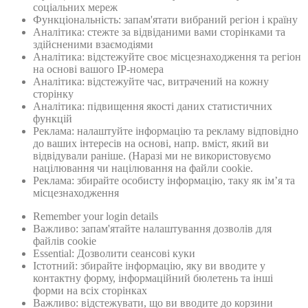
соціальних мереж
Функціональність: запам'ятати вибраний регіон і країну
Аналітика: стежте за відвіданими вами сторінками та
здійсненими взаємодіями
Аналітика: відстежуйте своє місцезнаходження та регіон
на основі вашого IP-номера
Аналітика: відстежуйте час, витрачений на кожну
сторінку
Аналітика: підвищення якості даних статистичних
функцій
Реклама: налаштуйте інформацію та рекламу відповідно
до ваших інтересів на основі, напр. вміст, який ви
відвідували раніше. (Наразі ми не використовуємо
націлювання чи націлювання на файли cookie.
Реклама: збирайте особисту інформацію, таку як ім’я та
місцезнаходження
Remember your login details
Важливо: запам'ятайте налаштування дозволів для
файлів cookie
Essential: Дозволити сеансові куки
Істотний: збирайте інформацію, яку ви вводите у
контактну форму, інформаційний бюлетень та інші
форми на всіх сторінках
Важливо: відстежувати, що ви вводите до корзини