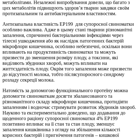
метаболітами. Незалежні випробування довели, що багато з
цих метаболітів підвищують здоров’я тварин завдяки своїм
протизапальним та антибактеріальним властивостям.
Антизапальна властивість EP199 для супоросної свиноматки
особливо важлива. Адже в цьому стані тварини різноманітні
запалення, спричинені бактеріальними інфекціями через
тілесні ушкодження або як наслідок патогенних бактерій
мікрофлори кишечника, особливо небезпечні, оскільки вони
впливають на продуктивність свиноматки та можуть
призвести до зменшення розміру плоду, а токсини, які
виділяють збудники хвороб, можуть впливати на
життєздатність плоду. Окрім того запалення може призвести
до відсутності молока, тобто післясупоросного синдрому
розладу секреції молока.
Натомість за допомогою функціонального протеїну можна
допомогти свиноматкам досягти збалансованого та
різноманітного складу мікрофлори кишечника, протидіяти
запаленням і водночас стримувати розвиток збудників хвороб.
Науково та експериментально доведено, що додавання до
щоденного раціону супоросної свиноматки 4% EP199
позитивно впливає на її стан та стан плоду, зменшує
запалення кишківника з огляду на збільшення кількості
корисних бактерій і пригнічення патогенів – кишкової