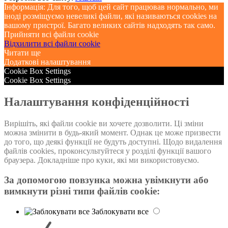
Інформація: Для того, щоб цей сайт працював нормально, ми
іноді розміщуємо невеликі файли, які називаються cookies на
вашому пристрої. Багато великих сайтів надходять так само.
Прийняти всі файли cookie
Відхилити всі файли cookie
Читати ще
Додаткові налаштування
Cookie Box Settings
Cookie Box Settings
Налаштування конфіденційності
Вирішіть, які файли cookie ви хочете дозволити. Ці зміни
можна змінити в будь-який момент. Однак це може призвести
до того, що деякі функції не будуть доступні. Щодо видалення
файлів cookies, проконсультуйтеся у розділі функції вашого
браузера. Докладніше про куки, які ми використовуємо.
За допомогою повзунка можна увімкнути або
вимкнути різні типи файлів cookie:
Заблокувати все