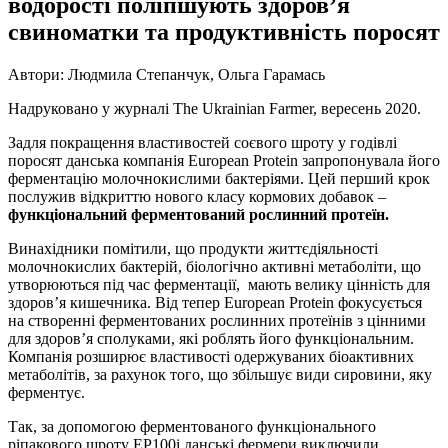
водорості
поліпшують здоров’я
свиноматки та продуктивність поросят
Автори: Людмила Степанчук, Ольга Гарамась
Надруковано у журналі The Ukrainian Farmer, вересень 2020.
Задля покращення властивостей соєвого шроту у годівлі
поросят данська компанія European Protein запропонувала його
ферментацію молочнокислими бактеріями. Цей перший крок
послужив відкриттю нового класу кормових добавок –
функціональний ферментований рослинний протеїн.
Винахідники помітили, що продукти життєдіяльності
молочнокислих бактерій, біологічно активні метаболіти, що
утворюються під час ферментації, мають велику цінність для
здоров’я кишечника. Від тепер European Protein фокусується
на створенні ферментованих рослинних протеїнів з цінними
для здоров’я сполуками, які роблять його функціональним.
Компанія розширює властивості одержуваних біоактивних
метаболітів, за рахунок того, що збільшує види сировини, яку
ферментує.
Так, за допомогою ферментованого функціонального
ріпакового шроту ЕР100i данські фермери виключили