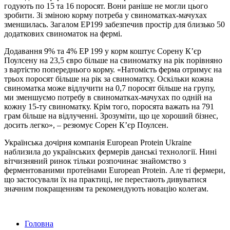
годують по 15 та 16 поросят. Вони раніше не могли цього
зробити. Зі зміною корму потреба у свиноматках-мачухах
зменшилась. Загалом ЕР199 забезпечив простір для близько 50
додаткових свиноматок на фермі.
Додавання 9% та 4% EP 199 у корм коштує Сорену К’єр
Поулсену на 23,5 євро більше на свиноматку на рік порівняно
з вартістю попереднього корму. «Натомість ферма отримує на
трьох поросят більше на рік за свиноматку. Оскільки кожна
свиноматка може відлучити на 0,7 поросят більше на групу,
ми зменшуємо потребу в свиноматках-мачухах по одній на
кожну 15-ту свиноматку. Крім того, поросята важать на 791
грам більше на відлученні. Зрозуміти, що це хороший бізнес,
досить легко», – резюмує Сорен К’єр Поулсен.
Українська дочірня компанія European Protein Ukraine
наблизила до українських фермерів данські технології. Нині
вітчизняний ринок тільки розпочинає знайомство з
ферментованими протеїнами European Protein. Але ті фермери,
що застосували їх на практиці, не перестають дивуватися
значним покращенням та рекомендують новацію колегам.
Головна