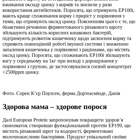
вживання оксиду цинку з кормів та знизили у рази
використання антибіотиків. Поросята, що отримують ЕР100i,
мають краще споживання корму і приріст у порівняння з
тими, що отримують оксид цинку. Поясненням цього є те, що
біоактивні речовини ферментованого ріпакового шроту
збільшують кількість корисних кишкових бактерій,
підтримують розвиток кишечнику щодо засвоєння корму та
сприяють повноцінній роботі імунної системи і зниженню
запалення кишечника у порівнянні з раціонами, що містять
оксид цинку. Поросята, що споживають ЕР100і збільшують
вагу у середньому на 1кг при виході з дорощування у
порівнянні з групою, де застосовувалися соєвий концентрат
+2500ppm цинку.
Фото. Сорен К’єр Поулсен, ферма Дортеасмінде, Данія
Здорова мама – здорове порося
Далі European Protein запропонував покращити здоров’я
свиноматок створивши функціональний протеїн EP199, що
містить ріпаковий шрот та водорості, ферментовані
молочнокислими бактеріями. Продукт унікальний своїми