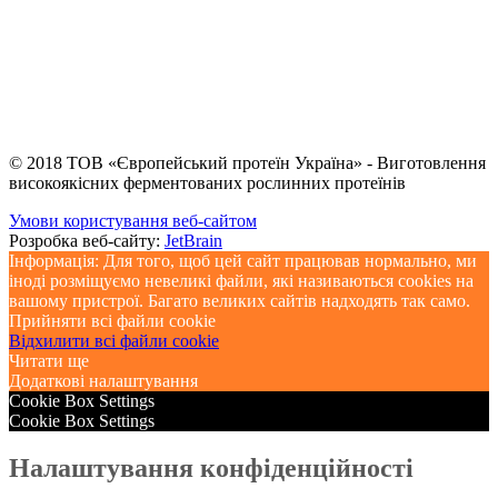
© 2018 ТОВ «Європейський протеїн Україна» - Виготовлення
високоякісних ферментованих рослинних протеїнів
Умови користування веб-сайтом
Розробка веб-сайту:
JetBrain
Інформація: Для того, щоб цей сайт працював нормально, ми
іноді розміщуємо невеликі файли, які називаються cookies на
вашому пристрої. Багато великих сайтів надходять так само.
Прийняти всі файли cookie
Відхилити всі файли cookie
Читати ще
Додаткові налаштування
Cookie Box Settings
Cookie Box Settings
Налаштування конфіденційності