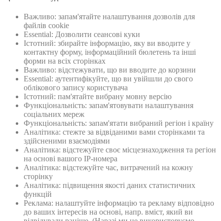
Важливо: запам'ятайте налаштування дозволів для
файлів cookie
Essential: Дозволити сеансові куки
Істотний: збирайте інформацію, яку ви вводите у
контактну форму, інформаційний бюлетень та інші
форми на всіх сторінках
Важливо: відстежувати, що ви вводите до корзини
Essential: аутентифікуйте, що ви увійшли до свого
облікового запису користувача
Істотний: пам'ятайте вибрану мовну версію
Функціональність: запам'ятовувати налаштування
соціальних мереж
Функціональність: запам'ятати вибраний регіон і країну
Аналітика: стежте за відвіданими вами сторінками та
здійсненими взаємодіями
Аналітика: відстежуйте своє місцезнаходження та регіон
на основі вашого IP-номера
Аналітика: відстежуйте час, витрачений на кожну
сторінку
Аналітика: підвищення якості даних статистичних
функцій
Реклама: налаштуйте інформацію та рекламу відповідно
до ваших інтересів на основі, напр. вміст, який ви
відвідували раніше. (Наразі ми не використовуємо