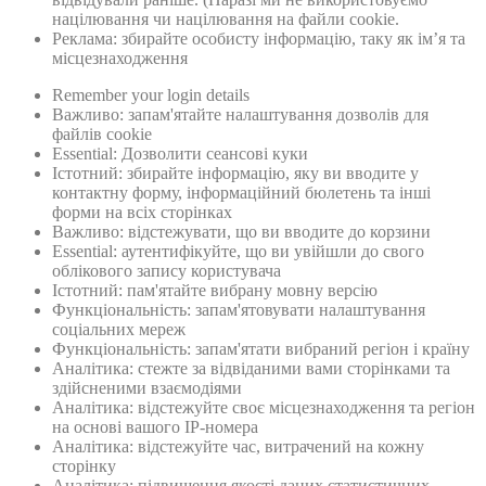
націлювання чи націлювання на файли cookie.
Реклама: збирайте особисту інформацію, таку як ім’я та
місцезнаходження
Remember your login details
Важливо: запам'ятайте налаштування дозволів для
файлів cookie
Essential: Дозволити сеансові куки
Істотний: збирайте інформацію, яку ви вводите у
контактну форму, інформаційний бюлетень та інші
форми на всіх сторінках
Важливо: відстежувати, що ви вводите до корзини
Essential: аутентифікуйте, що ви увійшли до свого
облікового запису користувача
Істотний: пам'ятайте вибрану мовну версію
Функціональність: запам'ятовувати налаштування
соціальних мереж
Функціональність: запам'ятати вибраний регіон і країну
Аналітика: стежте за відвіданими вами сторінками та
здійсненими взаємодіями
Аналітика: відстежуйте своє місцезнаходження та регіон
на основі вашого IP-номера
Аналітика: відстежуйте час, витрачений на кожну
сторінку
Аналітика: підвищення якості даних статистичних