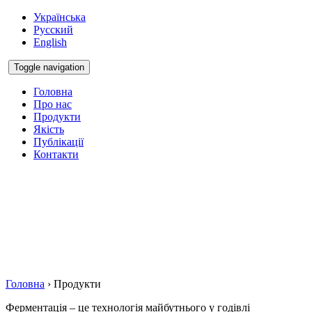
Українська
Русский
English
Toggle navigation
Головна
Про нас
Продукти
Якість
Публікації
Контакти
ПРОДУКТИ
Впровадження безпечних кормових інгредієнтів, що
покращують здоров’я
та підвищують продуктивність тварин без використання
антибіотиків
Головна
›
Продукти
Ферментація – це технологія майбутнього у годівлі