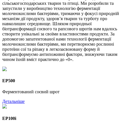
сільськогосподарських тварин та птиці. Ми розробили та
запустили у виробництво технологію ферментації
молочнокислими бактеріями, тримаючи у фокусі природній
механізм дії продукту, здоров’я тварин та турботу про
навколишнє середовище. Шляхом природньої
біотрансформації соєвого та рапсового шротів нам вдалось
створити унікальні за своїми властивостями продукти. За
допомогою запатентованої нами технології ферментації
молочнокислими бактеріями, ми перетворюємо рослинні
протеїни сої та ріпаку в легкозасвоювану форму й
біотрансформуємо антипоживні фактори, знижуючи таким
чином їхній вміст практично до «0».
EP500
Ферментований соєвий шрот
Детальніше
EP100i